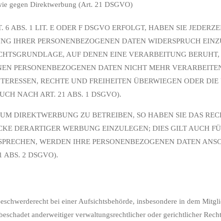
owie gegen Direktwerbung (Art. 21 DSGVO)
ABS. 1 LIT. E ODER F DSGVO ERFOLGT, HABEN SIE JEDERZEI
NG IHRER PERSONENBEZOGENEN DATEN WIDERSPRUCH EINZULE
RECHTSGRUNDLAGE, AUF DENEN EINE VERARBEITUNG BERUHT
ENEN PERSONENBEZOGENEN DATEN NICHT MEHR VERARBEITEN
INTERESSEN, RECHTE UND FREIHEITEN ÜBERWIEGEN ODER D
H NACH ART. 21 ABS. 1 DSGVO).
UM DIREKTWERBUNG ZU BETREIBEN, SO HABEN SIE DAS REC
E DERARTIGER WERBUNG EINZULEGEN; DIES GILT AUCH FÜR
RSPRECHEN, WERDEN IHRE PERSONENBEZOGENEN DATEN ANS
ABS. 2 DSGVO).
chwerderecht bei einer Aufsichtsbehörde, insbesondere in dem Mitglied
eschadet anderweitiger verwaltungsrechtlicher oder gerichtlicher Recht