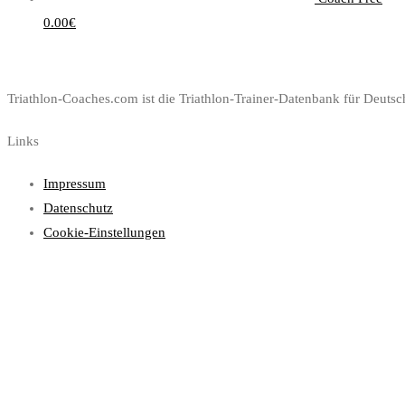
0.00
€
Triathlon-Coaches.com ist die Triathlon-Trainer-Datenbank für Deutsch
Links
Impressum
Datenschutz
Cookie-Einstellungen
Instagram
Für Coaches
Kostenloses Coach-Profil
Mein Account
Coach-Newsletter