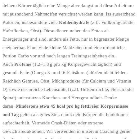
deinem Körper täglich eine Menge abverlangst und diese Arbeit nur
mit ausreichend Nährstoffen verrichtet werden kann. Iss ausreichend
Kalorien, insbesondere viele
Kohlenhydrate
(z.B. Vollkorngetreide,
Haferflocken, Obst). Diese dienen neben den Fetten als
Energieträger und sind, anders als Fette, nur in begrenzter Menge
speicherbar. Plane viele kleine Mahlzeiten und eine ordentliche
Portion Carbs vor und nach langen Trainingseinheiten ein.
Auch
Proteine
(1,2–1,8 g pro kg Körpergewicht täglich) und
gesunde Fette (Omega-3- und -6-Fettsäuren) dürfen nicht fehlen.
Reichlich Gemüse, Obst, Milchprodukte (für Calcium und Vitamin
D) sowie eisenreiche Lebensmittel (z.B. Hülsenfrüchte, Fleisch oder
Spinat) unterstützen Knochen- und Herzgesundheit. Denke
daran:
Mindestens etwa 45 kcal pro kg fettfreier Körpermasse
und Tag
gelten als gutes Ziel, damit dein Körper alle Funktionen
aufrechterhält. Vermeide Crash-Diäten oder extreme
Gewichtsreduktionen. Wir verwenden in unserem Coaching gerne