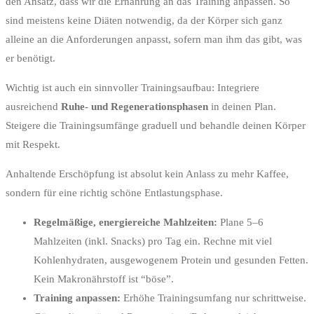
den Ansatz, dass wir die Ernährung an das Training anpassen. So
sind meistens keine Diäten notwendig, da der Körper sich ganz
alleine an die Anforderungen anpasst, sofern man ihm das gibt, was
er benötigt.
Wichtig ist auch ein sinnvoller Trainingsaufbau: Integriere
ausreichend
Ruhe- und Regenerationsphasen
in deinen Plan.
Steigere die Trainingsumfänge graduell und behandle deinen Körper
mit Respekt.
Anhaltende Erschöpfung ist absolut kein Anlass zu mehr Kaffee,
sondern für eine richtig schöne Entlastungsphase.
Regelmäßige, energiereiche Mahlzeiten:
Plane 5–6
Mahlzeiten (inkl. Snacks) pro Tag ein. Rechne mit viel
Kohlenhydraten, ausgewogenem Protein und gesunden Fetten.
Kein Makronährstoff ist “böse”.
Training anpassen:
Erhöhe Trainingsumfang nur schrittweise.