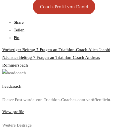
Coach-Profil von David
Share
Teilen
Pin
Post
Vorheriger Beitrag
7 Fragen an Triathlon-Coach Alica Jacobi
navigation
Nächster Beitrag
7 Fragen an Triathlon-Coach Andreas
Rommersbach
headcoach
Dieser Post wurde von Triathlon-Coaches.com veröffentlicht.
View profile
Weitere Beiträge